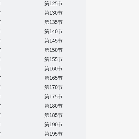
节
第125节
节
第130节
节
第135节
节
第140节
节
第145节
节
第150节
节
第155节
节
第160节
节
第165节
节
第170节
节
第175节
节
第180节
节
第185节
节
第190节
节
第195节