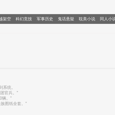
越架空
科幻竞技
军事历史
鬼话悬疑
耽美小说
同人小
到系统。
团官兵。”
0辆。”
枪族图纸全套。”