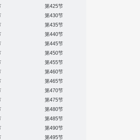
节
第425节
节
第430节
节
第435节
节
第440节
节
第445节
节
第450节
节
第455节
节
第460节
节
第465节
节
第470节
节
第475节
节
第480节
节
第485节
节
第490节
节
第495节