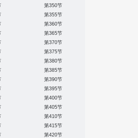
节
第350节
节
第355节
节
第360节
节
第365节
节
第370节
节
第375节
节
第380节
节
第385节
节
第390节
节
第395节
节
第400节
节
第405节
节
第410节
节
第415节
节
第420节