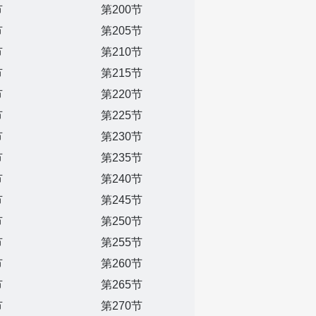
节
第200节
节
第205节
节
第210节
节
第215节
节
第220节
节
第225节
节
第230节
节
第235节
节
第240节
节
第245节
节
第250节
节
第255节
节
第260节
节
第265节
节
第270节