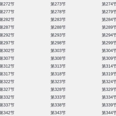
第272节
第273节
第274
第277节
第278节
第279
第282节
第283节
第284
第287节
第288节
第289
第292节
第293节
第294
第297节
第298节
第299
第302节
第303节
第304
第307节
第308节
第309
第312节
第313节
第314
第317节
第318节
第319
第322节
第323节
第324
第327节
第328节
第329
第332节
第333节
第334
第337节
第338节
第339
第342节
第343节
第344