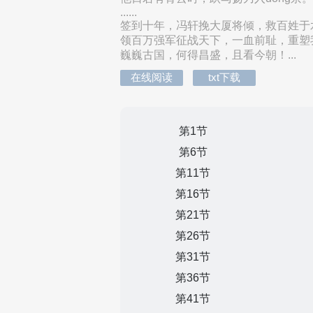
......
签到十年，冯轩挽大厦将倾，救百姓于
领百万强军征战天下，一血前耻，重塑
巍巍古国，何得昌盛，且看今朝！...
在线阅读
txt下载
第1节
第6节
第11节
第16节
第21节
第26节
第31节
第36节
第41节