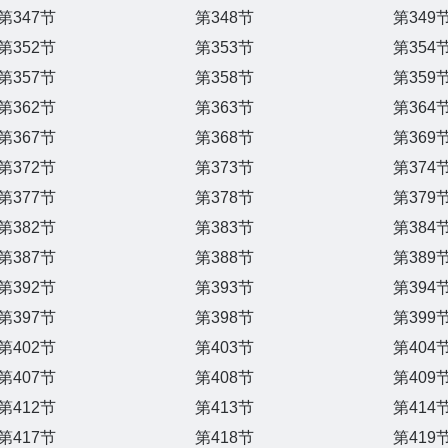
第347节
第348节
第349
第352节
第353节
第354
第357节
第358节
第359
第362节
第363节
第364
第367节
第368节
第369
第372节
第373节
第374
第377节
第378节
第379
第382节
第383节
第384
第387节
第388节
第389
第392节
第393节
第394
第397节
第398节
第399
第402节
第403节
第404
第407节
第408节
第409
第412节
第413节
第414
第417节
第418节
第419