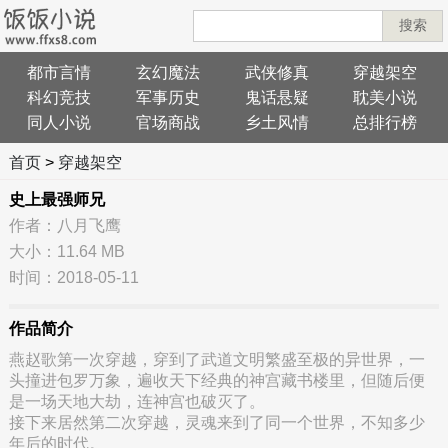
搜索
都市言情
玄幻魔法
武侠修真
穿越架空
科幻竞技
军事历史
鬼话悬疑
耽美小说
同人小说
官场商战
乡土风情
总排行榜
首页
>
穿越架空
史上最强师兄
作者：八月飞鹰
大小：11.64 MB
时间：2018-05-11
作品简介
燕赵歌第一次穿越，穿到了武道文明繁盛至极的异世界，一
头撞进包罗万象，遍收天下经典的神宫藏书楼里，但随后便
是一场天地大劫，连神宫也破灭了。
接下来居然第二次穿越，灵魂来到了同一个世界，不知多少
年后的时代。