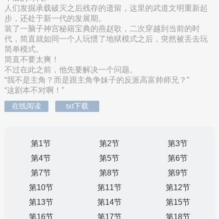
人们发掘承载破灭之后残存的遗留，这里的武道文明重新起
步，还处于新一代的发展期。
装了一脑子神宫秘籍宝典的燕赵歌，二次穿越到当前的时
代，简直就如同一个人玩惯了地狱模式之后，突然被丢去玩
简单模式。
简直不要太爽！
不过在此之前，他先要解决一个问题。
“我不是主角？而是跟主角争妹子的反派高富帅师兄？”
“这剧本不对啊！”
在线阅读
txt下载
第1节
第2节
第3节
第4节
第5节
第6节
第7节
第8节
第9节
第10节
第11节
第12节
第13节
第14节
第15节
第16节
第17节
第18节