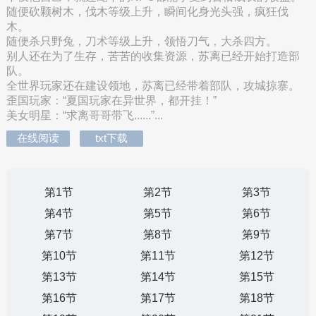
随便砍颗树木，伐木等级上升，瞬间化身光头强，疯狂伐
木。
随便杀只野兔，刀术等级上升，领悟刀气，大杀四方。
别人还在为了生存，苦苦的收集资源，苏离已经开始打造部
队。
全世界玩家还在建设领地，苏离已经带着部队，攻城掠寨。
歪国玩家：“夏国玩家在异世界，都开挂！”
美女明星：“求离哥哥带飞......”...
在线阅读
txt下载
第1节
第2节
第3节
第4节
第5节
第6节
第7节
第8节
第9节
第10节
第11节
第12节
第13节
第14节
第15节
第16节
第17节
第18节