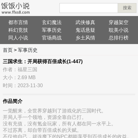
搜索
都市言情
玄幻魔法
武侠修真
穿越架空
科幻竞技
军事历史
鬼话悬疑
耽美小说
同人小说
官场商战
乡土风情
总排行榜
首页
>
军事历史
三国求生：开局获得百倍成长(1-447)
作者：福星三国
大小：2.69 MB
时间：2023-11-30
作品简介
一觉醒来，全世界穿越到了游戏化的三国时代。
开局人手一个领地，资源全靠自己打。
没有充值，没有氪金玩家，所有人都在同一水平上。
不过苏离，却自带百倍成长的天赋。
不仅他自己，就连麾下的NPC都能享受到百倍成长的收益。