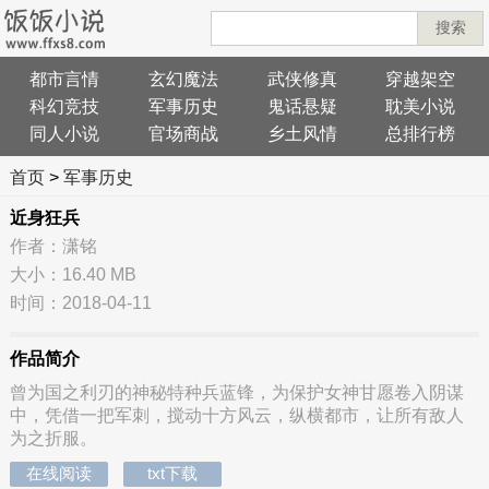
搜索
都市言情
玄幻魔法
武侠修真
穿越架空
科幻竞技
军事历史
鬼话悬疑
耽美小说
同人小说
官场商战
乡土风情
总排行榜
首页
>
军事历史
近身狂兵
作者：潇铭
大小：16.40 MB
时间：2018-04-11
作品简介
曾为国之利刃的神秘特种兵蓝锋，为保护女神甘愿卷入阴谋
中，凭借一把军刺，搅动十方风云，纵横都市，让所有敌人
为之折服。
在线阅读
txt下载