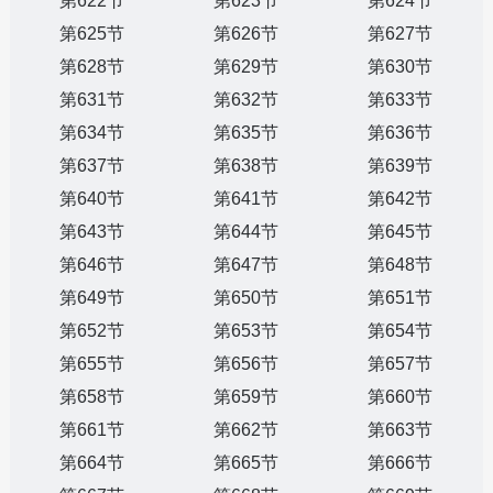
第622节
第623节
第624节
第625节
第626节
第627节
第628节
第629节
第630节
第631节
第632节
第633节
第634节
第635节
第636节
第637节
第638节
第639节
第640节
第641节
第642节
第643节
第644节
第645节
第646节
第647节
第648节
第649节
第650节
第651节
第652节
第653节
第654节
第655节
第656节
第657节
第658节
第659节
第660节
第661节
第662节
第663节
第664节
第665节
第666节