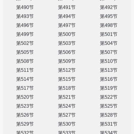
第490节
第491节
第492节
第493节
第494节
第495节
第496节
第497节
第498节
第499节
第500节
第501节
第502节
第503节
第504节
第505节
第506节
第507节
第508节
第509节
第510节
第511节
第512节
第513节
第514节
第515节
第516节
第517节
第518节
第519节
第520节
第521节
第522节
第523节
第524节
第525节
第526节
第527节
第528节
第529节
第530节
第531节
第532节
第533节
第534节