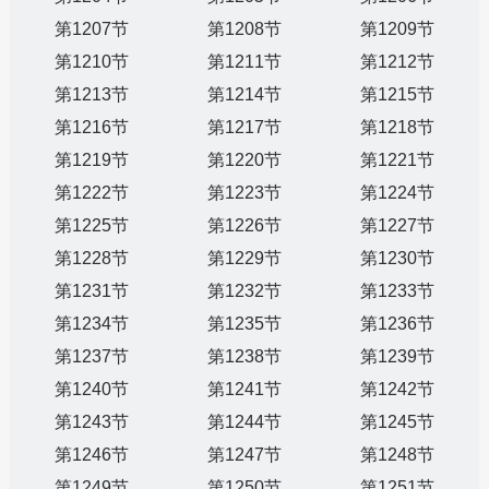
第1207节
第1208节
第1209节
第1210节
第1211节
第1212节
第1213节
第1214节
第1215节
第1216节
第1217节
第1218节
第1219节
第1220节
第1221节
第1222节
第1223节
第1224节
第1225节
第1226节
第1227节
第1228节
第1229节
第1230节
第1231节
第1232节
第1233节
第1234节
第1235节
第1236节
第1237节
第1238节
第1239节
第1240节
第1241节
第1242节
第1243节
第1244节
第1245节
第1246节
第1247节
第1248节
第1249节
第1250节
第1251节