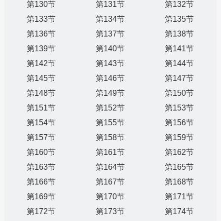
第130节
第131节
第132节
第133节
第134节
第135节
第136节
第137节
第138节
第139节
第140节
第141节
第142节
第143节
第144节
第145节
第146节
第147节
第148节
第149节
第150节
第151节
第152节
第153节
第154节
第155节
第156节
第157节
第158节
第159节
第160节
第161节
第162节
第163节
第164节
第165节
第166节
第167节
第168节
第169节
第170节
第171节
第172节
第173节
第174节