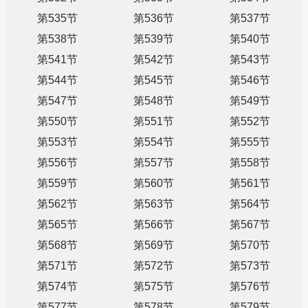
第535节
第536节
第537节
第538节
第539节
第540节
第541节
第542节
第543节
第544节
第545节
第546节
第547节
第548节
第549节
第550节
第551节
第552节
第553节
第554节
第555节
第556节
第557节
第558节
第559节
第560节
第561节
第562节
第563节
第564节
第565节
第566节
第567节
第568节
第569节
第570节
第571节
第572节
第573节
第574节
第575节
第576节
第577节
第578节
第579节