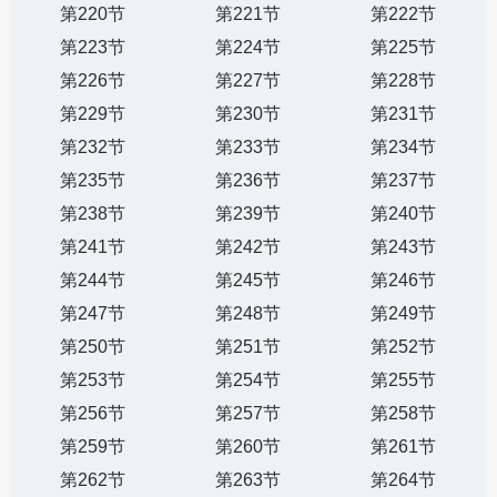
第220节
第221节
第222节
第223节
第224节
第225节
第226节
第227节
第228节
第229节
第230节
第231节
第232节
第233节
第234节
第235节
第236节
第237节
第238节
第239节
第240节
第241节
第242节
第243节
第244节
第245节
第246节
第247节
第248节
第249节
第250节
第251节
第252节
第253节
第254节
第255节
第256节
第257节
第258节
第259节
第260节
第261节
第262节
第263节
第264节