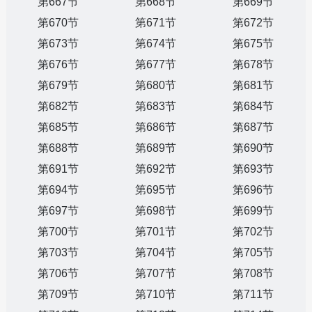
第667节
第668节
第669节
第670节
第671节
第672节
第673节
第674节
第675节
第676节
第677节
第678节
第679节
第680节
第681节
第682节
第683节
第684节
第685节
第686节
第687节
第688节
第689节
第690节
第691节
第692节
第693节
第694节
第695节
第696节
第697节
第698节
第699节
第700节
第701节
第702节
第703节
第704节
第705节
第706节
第707节
第708节
第709节
第710节
第711节