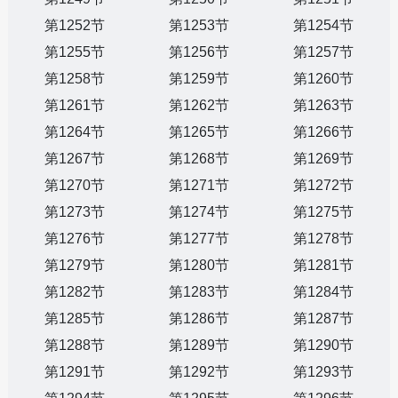
第1252节
第1253节
第1254节
第1255节
第1256节
第1257节
第1258节
第1259节
第1260节
第1261节
第1262节
第1263节
第1264节
第1265节
第1266节
第1267节
第1268节
第1269节
第1270节
第1271节
第1272节
第1273节
第1274节
第1275节
第1276节
第1277节
第1278节
第1279节
第1280节
第1281节
第1282节
第1283节
第1284节
第1285节
第1286节
第1287节
第1288节
第1289节
第1290节
第1291节
第1292节
第1293节