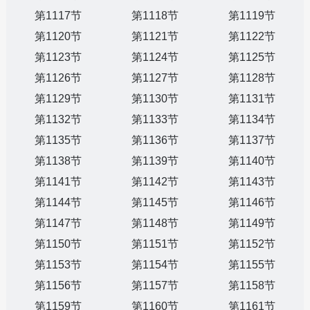
第1117节
第1118节
第1119节
第1120节
第1121节
第1122节
第1123节
第1124节
第1125节
第1126节
第1127节
第1128节
第1129节
第1130节
第1131节
第1132节
第1133节
第1134节
第1135节
第1136节
第1137节
第1138节
第1139节
第1140节
第1141节
第1142节
第1143节
第1144节
第1145节
第1146节
第1147节
第1148节
第1149节
第1150节
第1151节
第1152节
第1153节
第1154节
第1155节
第1156节
第1157节
第1158节
第1159节
第1160节
第1161节