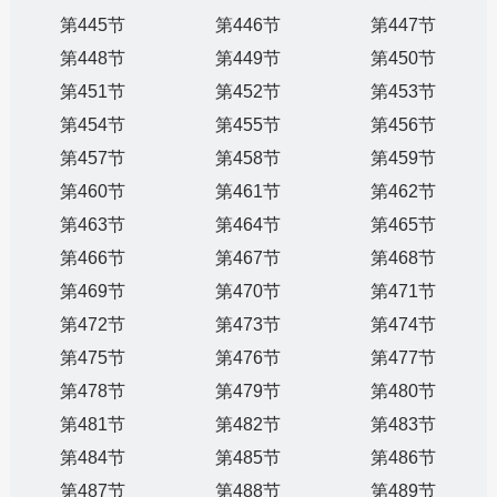
第445节
第446节
第447节
第448节
第449节
第450节
第451节
第452节
第453节
第454节
第455节
第456节
第457节
第458节
第459节
第460节
第461节
第462节
第463节
第464节
第465节
第466节
第467节
第468节
第469节
第470节
第471节
第472节
第473节
第474节
第475节
第476节
第477节
第478节
第479节
第480节
第481节
第482节
第483节
第484节
第485节
第486节
第487节
第488节
第489节