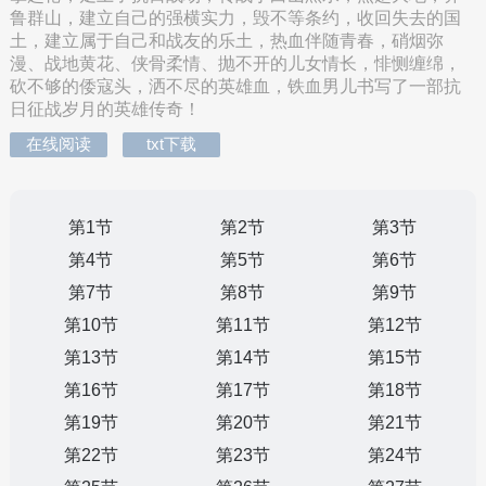
鲁群山，建立自己的强横实力，毁不等条约，收回失去的国
土，建立属于自己和战友的乐土，热血伴随青春，硝烟弥
漫、战地黄花、侠骨柔情、抛不开的儿女情长，悱恻缠绵，
砍不够的倭寇头，洒不尽的英雄血，铁血男儿书写了一部抗
日征战岁月的英雄传奇！
在线阅读
txt下载
第1节
第2节
第3节
第4节
第5节
第6节
第7节
第8节
第9节
第10节
第11节
第12节
第13节
第14节
第15节
第16节
第17节
第18节
第19节
第20节
第21节
第22节
第23节
第24节