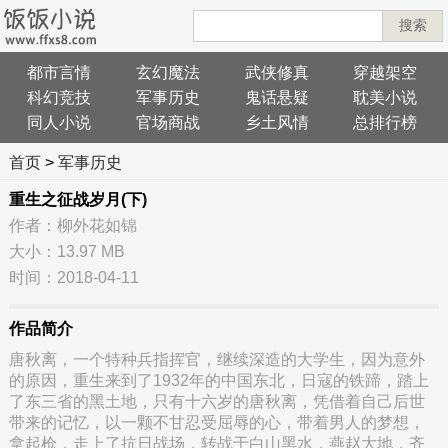
搜索
都市言情
玄幻魔法
武侠修真
穿越架空
科幻竞技
军事历史
鬼话悬疑
耽美小说
同人小说
官场商战
乡土风情
总排行榜
首页
>
军事历史
重生之征战岁月(下)
作者：柳外花如锦
大小：13.97 MB
时间：2018-04-11
作品简介
唐秋离，一个特种兵指挥官，继续深造的大学生，因为意外
的原因，重生来到了1932年的中国东北，日寇的铁蹄，踏上
了东三省的黑土地，只有十六岁的唐秋离，凭借着自己后世
带来的记忆，以一颗不甘忍受屈辱的心，带着男人的梦想，
拿起枪，走上了抗日战场，转战于白山黑水，燕赵大地，齐