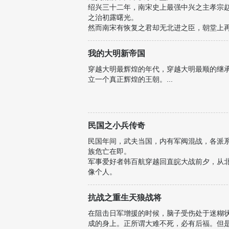
绍兴三十二年，南宋史上最强中兴之主孝宗
之治初露曙光。
然而南宋有恢复之君却无北进之臣，朝堂上
来到靡靡繁华的中兴南宋，是沉醉于秦淮河
卷？
我的大明新帝国
且看宋仕妖娆。
说人话的简介：这就是个泡妞升官顺便做点
穿越大明最辉煌的年代，穿越大明最顺的继
作者自定义
立一个真正辉煌的王朝。...
民国之小兵传奇
民国年间，武夫当国，内有军阀混战，各派
族危亡在即。
军事爱好者韩百航穿越回直皖大战前夕，从
像个人。
直皖大战崭露头角、临城大劫案大显身手、第一
...
抗战之重生天狼战将
在阻击日军增援的时候，脑子受伤处于迷糊
成的身上。正所谓大难不死，必有后福。但