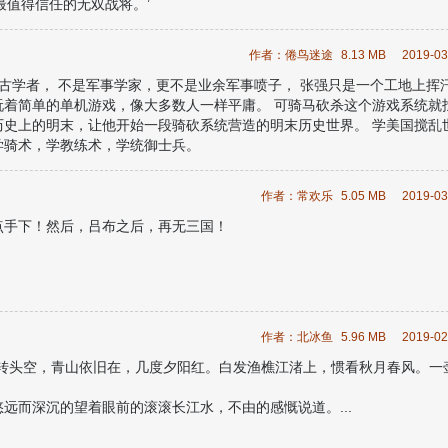
最值得信任的无双战将。’
该出......
作者：倦鸟迷途
8.13 MB
2019-03
考古学者， 不是军事学家，更不是业余军事喷子， 张强只是一个工地上挥
玩着简单的单机游戏，像大多数人一样平庸。 可骑马砍杀这个游戏系统就
历史上的明末，让他开始一段骑砍系统营造的明末历史世界。 学美国搅乱
学骑术，学教练术，学统御士兵。
霸游戏，从一个打工者成为一代明主，明末领主。...
作者：常欢乐
5.05 MB
2019-03
点手下！然后，吕布之后，再无三国！
作者：北冰鱼
5.96 MB
2019-02
败转头空，青山依旧在，几度夕阳红。白发渔樵江渚上，惯看秋月春风。一
远而深沉的望着眼前的滚滚长江水，不由的感慨说道。...