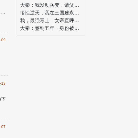
大秦：我发动兵变，请父皇退位！
..
悟性逆天，我在三国建永恒运朝
我，最强毒士，女帝直呼活阎王
大秦：签到五年，身份被祖龙曝光
-09
-13
地下
-07