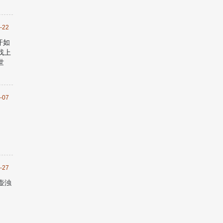
-22
汗如
找上
世
-07
-27
壶浊