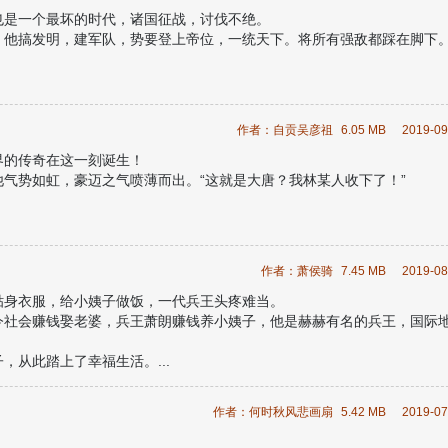
也是一个最坏的时代，诸国征战，讨伐不绝。
他搞发明，建军队，势要登上帝位，一统天下。将所有强敌都踩在脚下。.
作者：自贡吴彦祖
6.05 MB
2019-09
界的传奇在这一刻诞生！
气势如虹，豪迈之气喷薄而出。“这就是大唐？我林某人收下了！”
作者：萧侯骑
7.45 MB
2019-08
贴身衣服，给小姨子做饭，一代兵王头疼难当。
今社会赚钱娶老婆，兵王萧朗赚钱养小姨子，他是赫赫有名的兵王，国际
从此踏上了幸福生活。...
作者：何时秋风悲画扇
5.42 MB
2019-07