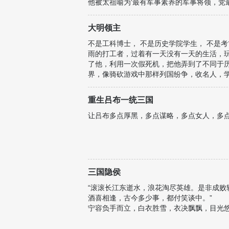
他被太祖喻为‘最有军事素养的军事将领，党
可他给自己的评价是‘我只是在偶然的时机，出现在
大明领主
不是工科博士， 不是历史学院学生， 不是
雨的打工者，过着有一天没有一天的生活，
了他，利用一次假死机，把他弄到了不同于
界，像骑砍游戏中那样列国纷争，收名人，
看一个不太懂历史的游戏玩家怎么玩转明末争
重生吕布一统三国
让吕布多点厚黑，多点谋略，多点女人，多
三国隐侯
“滚滚长江东逝水，浪花淘尽英雄。是非成
酒喜相逢，古今多少事，都付笑谈中。”
宁容负手而立，白衣胜雪，衣决飘飘，目光悠