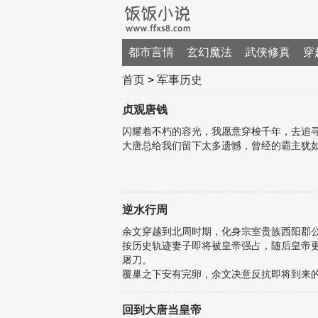
都市言情
玄幻魔法
武侠修真
穿
首页
>
军事历史
贞观唐钱
闪耀着不朽的容光，我愿意穿梭千年，去追
大唐总给我们留下太多遗憾，曾经的霸主犹
逆水行周
余文穿越到北周时期，化身宗室贵族西阳郡
按历史轨迹妻子即将被皇帝强占，随后皇帝
屠刀。
覆巢之下安有完卵，余文决意反抗即将到来
隋国公，听说你要造反？
天地良心啊杨广老弟，你们家倒霉我也不想
回到大唐当皇帝
李爱卿，你家李建成和李世民怎么又打起来