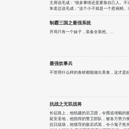
主席说毛成：“很多事情还是要靠自己人。不
朱老总说毛成：“这个小子就是一个惹祸精。
老蒋说毛成：“你小子怎么老是来坑我啊？
他，
制霸三国之最强系统
开局只有一个妹子，装备全靠抢。...
最强炊事兵
不管用什么样的食材都能做出美食，这才是好厨
抗战之无双战将
长征路上，他组建的后卫团，令围追堵截的
延安圣地，他指挥的警卫部队，被各方势力
抗日战场，他领导的敌后武装，令小鬼子焦