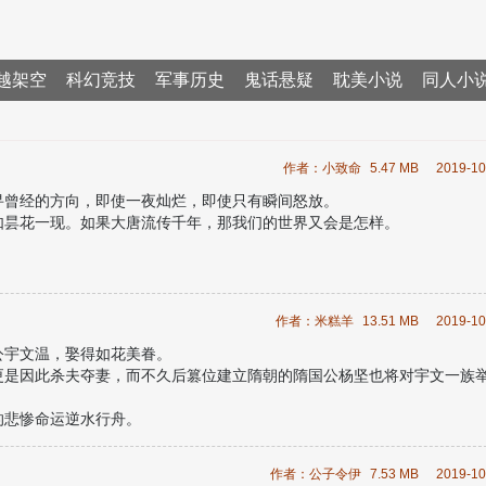
越架空
科幻竞技
军事历史
鬼话悬疑
耽美小说
同人小
作者：小致命
5.47 MB
2019-10
寻曾经的方向，即使一夜灿烂，即使只有瞬间怒放。
如昙花一现。如果大唐流传千年，那我们的世界又会是怎样。
作者：米糕羊
13.51 MB
2019-10
公宇文温，娶得如花美眷。
更是因此杀夫夺妻，而不久后篡位建立隋朝的隋国公杨坚也将对宇文一族
的悲惨命运逆水行舟。
的。
作者：公子令伊
7.53 MB
2019-10
了？