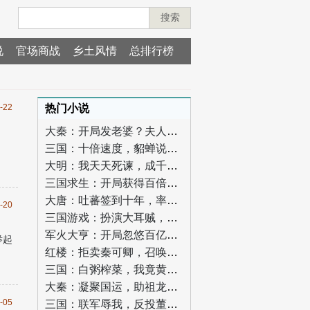
搜索
说
官场商战
乡土风情
总排行榜
-22
热门小说
大秦：开局发老婆？夫人竟是惊鲵
三国：十倍速度，貂蝉说我太快了
大明：我天天死谏，成千古一相？
三国求生：开局获得百倍成长
大唐：吐蕃签到十年，率百万大军归来
-20
三国游戏：扮演大耳贼，网友崩溃
军火大亨：开局忽悠百亿美元订单
举起
红楼：拒卖秦可卿，召唤并州狼骑
三国：白粥榨菜，我竟黄袍加身了
大秦：凝聚国运，助祖龙长生！
-05
三国：联军辱我，反投董卓娶董白