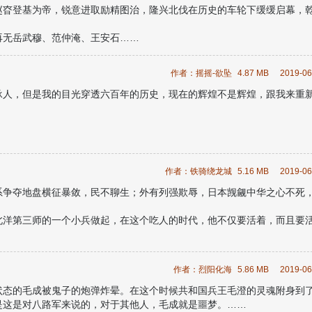
赵昚登基为帝，锐意进取励精图治，隆兴北伐在历史的车轮下缓缓启幕，
再无岳武穆、范仲淹、王安石……
脂粉醉卧美人膝谱一曲士子逍遥，还是笔耕朝堂铸造盛世大宋绘一副千古
作者：摇摇-欲坠
4.87 MB
2019-06
小事保证大宋无敌升级之路不被草原铁骑打断的风骚故事。
承人，但是我的目光穿透六百年的历史，现在的辉煌不是辉煌，跟我来重
作者：铁骑绕龙城
5.16 MB
2019-06
系争夺地盘横征暴敛，民不聊生；外有列强欺辱，日本觊觎中华之心不死
北洋第三师的一个小兵做起，在这个吃人的时代，他不仅要活着，而且要
次直奉大战一战成名……从一个小兵成长......
作者：烈阳化海
5.86 MB
2019-06
状态的毛成被鬼子的炮弹炸晕。在这个时候共和国兵王毛澄的灵魂附身到
是这是对八路军来说的，对于其他人，毛成就是噩梦。……