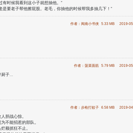
过有时候我看到这小子就想抽他。”
老是要老子帮他擦屁股。老毛，你抽他的时候帮我多抽几下！”
！怎么不去坑老毛啊？！老毛你抽他的时候帮我多抽他几下，不过你不要抽
作者：闽南小书侠
5.33 MB
2019-05
作者：菠菜面筋
5.79 MB
2019-05
子...
作者：步枪打蚊子
6.58 MB
2019-04
敌人胆战心惊。
视为不能招惹的部队。
头烂额抓狂不止。