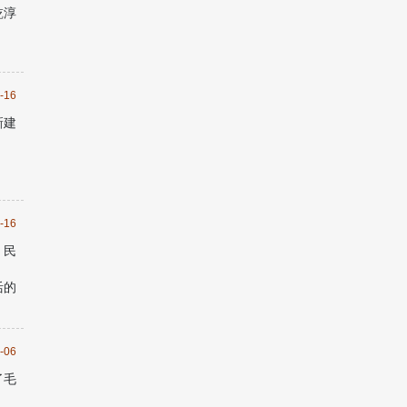
乾淳
画
-16
新建
-16
，民
活的
-06
了毛