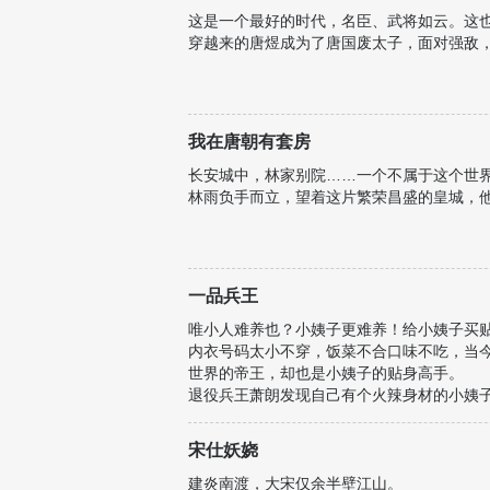
总而言之一句话：昏君，把天下交出来！
这是一个最好的时代，名臣、武将如云。这
穿越来的唐煜成为了唐国废太子，面对强敌，
我在唐朝有套房
长安城中，林家别院……一个不属于这个世
林雨负手而立，望着这片繁荣昌盛的皇城，他
一品兵王
唯小人难养也？小姨子更难养！给小姨子买
内衣号码太小不穿，饭菜不合口味不吃，当
世界的帝王，却也是小姨子的贴身高手。
退役兵王萧朗发现自己有个火辣身材的小姨子，
宋仕妖娆
建炎南渡，大宋仅余半壁江山。