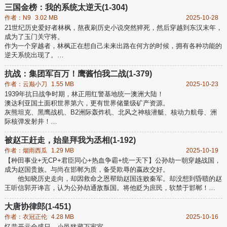
“好小子！我喜欢你...”
三国金榜：我的系统太逆天(1-304)
张扬穿越了，来到了特一的世界，获得系统，从此走向了人生巅峰...
作者：N9
3.02 MB
2025-10-28
（本书特一为第一世界，不喜勿喷！）...
21世纪历史爱好者林枫，熬夜刷历史小说突然猝死，然后穿越到东汉末年，
成为了玉门关守将。
作为一个穿越者，林枫正在想自己未来出路在何方的时候，拥有各种功能的
逆天系统出现了。
人口功能：可以兑换无数人口、各类兵马以及人才；
召唤功能：可以兑换后世历史、小说故事里面出现过的武将、谋臣和特殊人
抗战：集团军百万！鹰酱怕我二战(1-379)
才；
作者：云巅小刀
1.55 MB
2025-10-23
签到功能：分为日签、月签和年签，上到跨时代武器下到生活用品应有尽
1939年抗日战争时期，林正用红警基地统一澳洲大陆！
有；
澳达利亚国土面积世界第六，更有世界储量级矿产资源。
正当林枫正在暗自积累实力，坐看天下诸侯争斗。谁料天地异变，天道金榜
灰熊坦克、黑鹰战机、B2洲际轰炸机、北风之神核潜艇、核动力航母、洲
现世。
际核弹发射井！
凡金榜题名者，可获得天道赐福，福缘无尽！
红警集团军百万人，让东南亚各国，南亚阿三！扶桑本土！毛熊远东！太平
诸侯们疯狂了！
洋鹰酱各国瑟瑟发抖！
被赵王赶走，始皇拜我为丞相(1-192)
……
作者：烟雨西瓜
1.29 MB
2025-10-19
【冤种委座：娘希匹！委座劝你赶紧加入二战！】
【种田事业+无CP+君臣同心+热血争霸+统一天下】公孙劫一朝穿越战国，
【裕仁天皇:东南亚四十万日军覆灭了？二百万精锐日军覆灭了！】
成为赵国贵族。与尚在邯郸为质，备受欺辱的嬴政交好。
【罗嘶福:鹰酱太平洋海军败了！！】
他知晓历史走向，却因救命之恩帮助赵国连败秦军。却没想到昏聩的赵
【大胡子:毛熊钢铁洪流败了？】
王听信郭开谗言，认为公孙劫通敌叛国。将他贬为庶民，软禁于邯郸！
【小胡子:元首在二站绝望愤怒！】.
恰逢嬴政得到消息，立即派遣使臣入赵。以六座城池为礼，换取公孙劫
入秦。
大唐协律郎(1-451)
不是说我投秦吗？
作者：衣冠正伦
4.28 MB
2025-10-16
好，那我就如你所愿！
忆昔开元全盛日，小邑犹藏万家室。