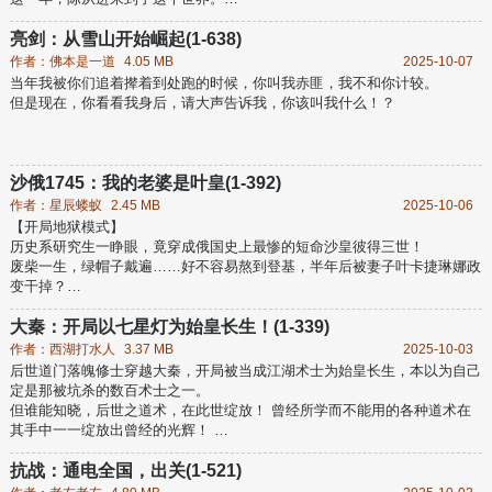
“朕再说一遍！朕这么做，都是为了中兴汉室！”...
他将终结这个乱世
亮剑：从雪山开始崛起(1-638)
作者：佛本是一道
4.05 MB
2025-10-07
当年我被你们追着撵着到处跑的时候，你叫我赤匪，我不和你计较。
但是现在，你看看我身后，请大声告诉我，你该叫我什么！？
沙俄1745：我的老婆是叶皇(1-392)
作者：星辰蝼蚁
2.45 MB
2025-10-06
【开局地狱模式】
历史系研究生一睁眼，竟穿成俄国史上最惨的短命沙皇彼得三世！
废柴一生，绿帽子戴遍……好不容易熬到登基，半年后被妻子叶卡捷琳娜政
变干掉？
【这一世，我命由我不由她】
边在封地种田养军队，边把俄国宫斗玩转——
大秦：开局以七星灯为始皇长生！(1-339)
若干年后：
作者：西湖打水人
3.37 MB
2025-10-03
彼得三世：假如我能够活到二百岁，全欧洲都将匍匐在我的脚下！
后世道门落魄修士穿越大秦，开局被当成江湖术士为始皇长生，本以为自己
叶皇二世：你！抢了！！我的台词！！！
定是那被坑杀的数百术士之一。
但谁能知晓，后世之道术，在此世绽放！ 曾经所学而不能用的各种道术在
其手中一一绽放出曾经的光辉！
以七星续命之术为始皇长生！ 将黄巾力士之术赐予战将纵横捭阖！
当道术再次绽放出它的光辉之时，道门，终将崛起！
抗战：通电全国，出关(1-521)
吾为道门魁首！ 镇大秦，吞天下！