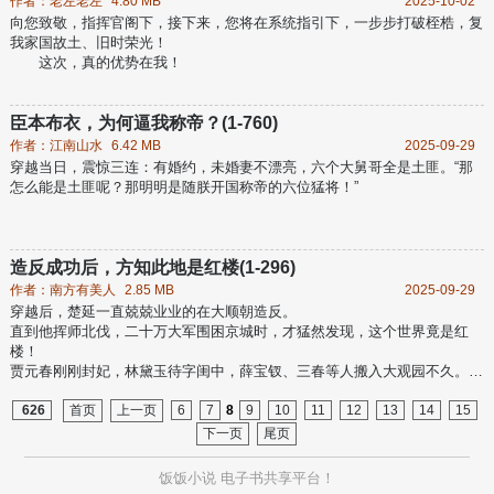
作者：老左老左
4.80 MB
2025-10-02
向您致敬，指挥官阁下，接下来，您将在系统指引下，一步步打破桎梏，复
我家国故土、旧时荣光！
这次，真的优势在我！
臣本布衣，为何逼我称帝？(1-760)
作者：江南山水
6.42 MB
2025-09-29
穿越当日，震惊三连：有婚约，未婚妻不漂亮，六个大舅哥全是土匪。“那
怎么能是土匪呢？那明明是随朕开国称帝的六位猛将！”
造反成功后，方知此地是红楼(1-296)
作者：南方有美人
2.85 MB
2025-09-29
穿越后，楚延一直兢兢业业的在大顺朝造反。
直到他挥师北伐，二十万大军围困京城时，才猛然发现，这个世界竟是红
楼！
贾元春刚刚封妃，林黛玉待字闺中，薛宝钗、三春等人搬入大观园不久。
李纨在守寡，妙玉在栊翠庵，王熙凤，紫鹃、晴雯、平儿、香菱……
金陵十二钗风华正茂，十二副钗娇俏可人。
626
首页
上一页
6
7
8
9
10
11
12
13
14
15
攻入京城，楚延登基称帝，并很快下了一道圣旨：
下一页
尾页
贾、林、薛、史等罪官女眷，皆没入掖庭。
江山美人，他全都要！
饭饭小说
电子书共享平台！
……