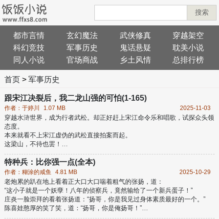
搜索
都市言情
玄幻魔法
武侠修真
穿越架空
科幻竞技
军事历史
鬼话悬疑
耽美小说
同人小说
官场商战
乡土风情
总排行榜
首页
>
军事历史
跟宋江决裂后，我二龙山强的可怕(1-165)
作者：于婷川
1.07 MB
2025-11-03
穿越水浒世界，成为行者武松。却正好赶上宋江命令乐和唱歌，试探众头领
态度。
本来就看不上宋江虚伪的武松直接拍案而起。
这梁山，不待也罢！
我要回二龙山，谁赞成，谁反对？
今日一别，以后见面，就是生死大仇！
特种兵：比你强一点(全本)
李逵嗜杀成性，滥杀无辜？杀！
作者：糊涂的咸鱼
4.81 MB
2025-10-29
王英好色卑劣，流氓一个？杀！
老炮累的趴在地上看着正大口大口喘着粗气的张扬，道：
吴用心狠手辣，害人无数？杀！
“这小子就是一个妖孽！八年的侦察兵，竟然输给了一个新兵蛋子！”
董平忘恩负义，恩将仇报？杀！
庄炎一脸崇拜的看着张扬道：“扬哥，你是我见过身体素质最好的一个。”
随着手中雪花镔铁双刀挥舞，武松意外的发现，他一步一步，爬到了最高。
陈喜娃憨厚的笑了笑，道：“扬哥，你是俺扬哥！”
高大壮十分满意的看着将自己打败的张扬，道：