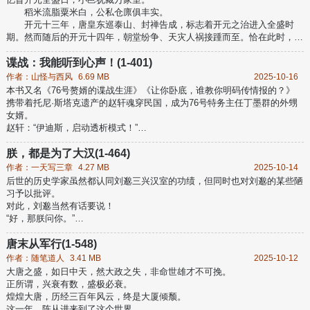
从此，我就是六国的劫！
稻米流脂粟米白，公私仓廪俱丰实。
那年风雪，公孙劫白衣胜雪，孤身入秦。嬴政不顾群臣阻拦，亲自出函
开元十三年，唐皇东巡泰山、封禅告成，标志着开元之治进入全盛时
谷三十里，请公孙劫同乘！
期。然而随后的开元十四年，朝堂纷争、天灾人祸接踵而至。恰在此时，一
个后世的灵魂来到了这个世界。
内兴邦国，外克强敌；
谍战：我能听到心声！(1-401)
大唐协律郎，谱盛世华章；
作者：山怪与西风
6.69 MB
2025-10-16
锦绣山河舞未竟，一曲雄歌致太平！
本书又名《76号赘婿的谍战生涯》《让你卧底，谁教你明码传情报的？》
携带着托尼·斯塔克遗产的赵轩魂穿民国，成为76号特务主任丁墨群的外甥
女婿。
赵轩：“伊迪斯，启动透析模式！”
（目标心理透析成功，文件透视成功）
“启动扫描模式！”
朕，都是为了大汉(1-464)
（目标确认，背景、身份、爱好.....扫描生成）
作者：一天写三章
4.27 MB
2025-10-14
赵轩这如履薄冰的人生，直到他启动通讯模式，画风完全变了......
后世的历史学家虽然都认同刘邈三兴汉室的功绩，但同时也对刘邈的某些陋
76号特务主任：“我上一秒才制定的计划，你告诉我转眼就出现在军统局座
习予以批评。
办公桌上了？”
对此，刘邈当然有话要说！
特高课课长：“哟西，这个计划天衣无缝！纳尼？天衣无缝的计划
“好，那朕问你。”
“朕虽然是个穿越者，还是汉室宗亲。但是朕的人格魅力能比过刘备那个魅
魔吗？嗯？”
唐末从军行(1-548)
“朕问你，朕如果不是娶了陆逊、吕蒙、孙策他们的娘，他们能死心塌地的
作者：随笔道人
3.41 MB
2025-10-12
为朕卖命吗？嗯？”
大唐之盛，如日中天，然大政之失，非命世雄才不可挽。
“你先别管好不好人妻，朕就问你，这大汉到底有没有三兴？嗯？回答朕！
正所谓，兴衰有数，盛极必衰。
看着朕的眼睛回答朕！”
煌煌大唐，历经三百年风云，终是大厦倾颓。
对于一切的污蔑，刘邈都予以否认！
这一年，陈从进来到了这个世界。