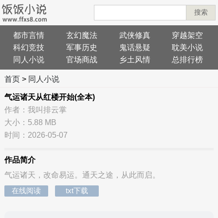
搜索
都市言情
玄幻魔法
武侠修真
穿越架空
科幻竞技
军事历史
鬼话悬疑
耽美小说
同人小说
官场商战
乡土风情
总排行榜
首页
>
同人小说
气运诸天从红楼开始(全本)
作者：我叫排云掌
大小：5.88 MB
时间：2026-05-07
作品简介
气运诸天，改命易运。通天之途，从此而启。
在线阅读
txt下载