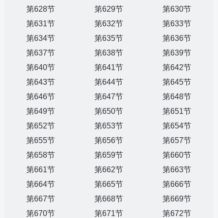
第628节
第629节
第630节
第631节
第632节
第633节
第634节
第635节
第636节
第637节
第638节
第639节
第640节
第641节
第642节
第643节
第644节
第645节
第646节
第647节
第648节
第649节
第650节
第651节
第652节
第653节
第654节
第655节
第656节
第657节
第658节
第659节
第660节
第661节
第662节
第663节
第664节
第665节
第666节
第667节
第668节
第669节
第670节
第671节
第672节