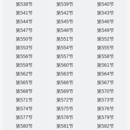
第538节
第539节
第540节
第541节
第542节
第543节
第544节
第545节
第546节
第547节
第548节
第549节
第550节
第551节
第552节
第553节
第554节
第555节
第556节
第557节
第558节
第559节
第560节
第561节
第562节
第563节
第564节
第565节
第566节
第567节
第568节
第569节
第570节
第571节
第572节
第573节
第574节
第575节
第576节
第577节
第578节
第579节
第580节
第581节
第582节