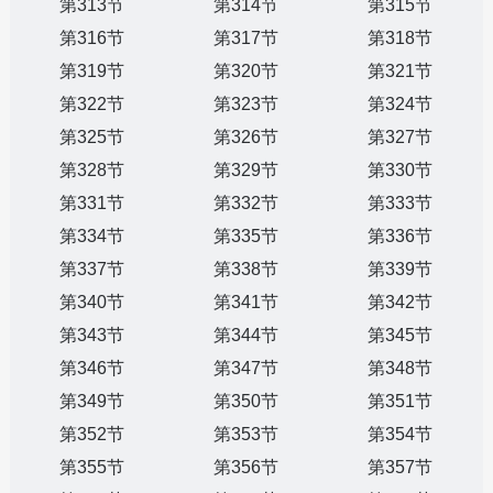
第313节
第314节
第315节
第316节
第317节
第318节
第319节
第320节
第321节
第322节
第323节
第324节
第325节
第326节
第327节
第328节
第329节
第330节
第331节
第332节
第333节
第334节
第335节
第336节
第337节
第338节
第339节
第340节
第341节
第342节
第343节
第344节
第345节
第346节
第347节
第348节
第349节
第350节
第351节
第352节
第353节
第354节
第355节
第356节
第357节