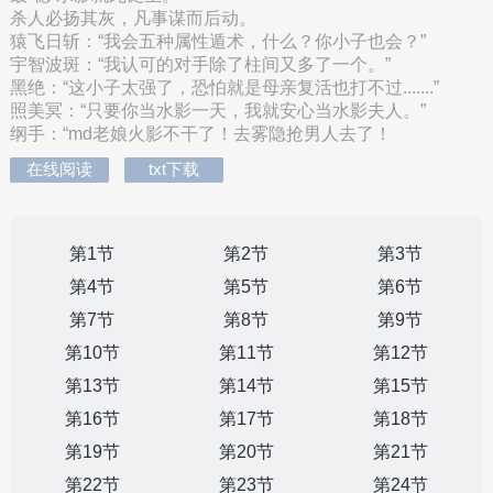
杀人必扬其灰，凡事谋而后动。
猿飞日斩：“我会五种属性遁术，什么？你小子也会？”
宇智波斑：“我认可的对手除了柱间又多了一个。”
黑绝：“这小子太强了，恐怕就是母亲复活也打不过.......”
照美冥：“只要你当水影一天，我就安心当水影夫人。”
纲手：“md老娘火影不干了！去雾隐抢男人去了！
在线阅读
txt下载
第1节
第2节
第3节
第4节
第5节
第6节
第7节
第8节
第9节
第10节
第11节
第12节
第13节
第14节
第15节
第16节
第17节
第18节
第19节
第20节
第21节
第22节
第23节
第24节