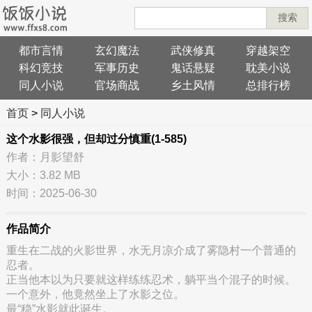
搜索
都市言情
玄幻魔法
武侠修真
穿越架空
科幻竞技
军事历史
鬼话悬疑
耽美小说
同人小说
官场商战
乡土风情
总排行榜
首页
>
同人小说
这个水影很强，但却过分慎重(1-585)
作者：月影望舒
大小：3.82 MB
时间：2025-06-30
作品简介
重生在二战的火影世界，水无月凉介成了雾隐村一个普通的
忍者。
正当他本以为只要就这样练练忍术，躺平当个混子的时候。
一个意外，他竟然坐上了水影之位。
最“稳”水影就此诞生。