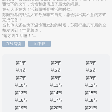
驱动下的火车，饥饿和疲倦成了最大的问题。
在别人还在为了活着而拼死拼活的时候。
苏阳招募的野蛮人乘务员非常自觉，总会以出其不意的方式
完成任务！
当其他人还在为了温饱而发愁的时候，苏阳把生态车厢的全
貌发送到了世界频道：
“这才叫生活嘛！”...
在线阅读
txt下载
第1节
第2节
第3节
第4节
第5节
第6节
第7节
第8节
第9节
第10节
第11节
第12节
第13节
第14节
第15节
第16节
第17节
第18节
第19节
第20节
第21节