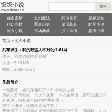
搜索
都市言情
玄幻魔法
武侠修真
穿越架空
科幻竞技
军事历史
鬼话悬疑
耽美小说
同人小说
官场商战
乡土风情
总排行榜
首页
>
同人小说
列车求生：我的野蛮人不对劲(1-614)
作者：喜欢猫咪的叁叁啊
大小：5.39 MB
时间：2026-01-23
作品简介
一觉醒来，全民穿越到了一片未知的世界。
所有人开局都有一个火车头和一本求生手册，还可以通过消
耗资源，招募完全随机的‘乘务员’！
求生手册里，会随机刷新任务！
想要活下去就必须在规定的时间里完成任务，但同时，人力