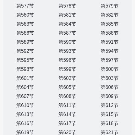
第577节
第578节
第579节
第580节
第581节
第582节
第583节
第584节
第585节
第586节
第587节
第588节
第589节
第590节
第591节
第592节
第593节
第594节
第595节
第596节
第597节
第598节
第599节
第600节
第601节
第602节
第603节
第604节
第605节
第606节
第607节
第608节
第609节
第610节
第611节
第612节
第613节
第614节
第615节
第616节
第617节
第618节
第619节
第620节
第621节