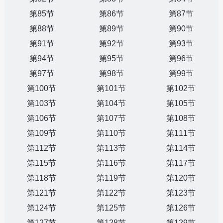
第85节
第86节
第87节
第88节
第89节
第90节
第91节
第92节
第93节
第94节
第95节
第96节
第97节
第98节
第99节
第100节
第101节
第102节
第103节
第104节
第105节
第106节
第107节
第108节
第109节
第110节
第111节
第112节
第113节
第114节
第115节
第116节
第117节
第118节
第119节
第120节
第121节
第122节
第123节
第124节
第125节
第126节
第127节
第128节
第129节