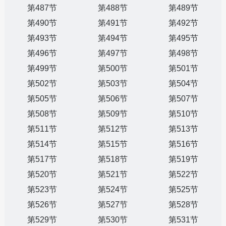
第487节
第488节
第489节
第490节
第491节
第492节
第493节
第494节
第495节
第496节
第497节
第498节
第499节
第500节
第501节
第502节
第503节
第504节
第505节
第506节
第507节
第508节
第509节
第510节
第511节
第512节
第513节
第514节
第515节
第516节
第517节
第518节
第519节
第520节
第521节
第522节
第523节
第524节
第525节
第526节
第527节
第528节
第529节
第530节
第531节