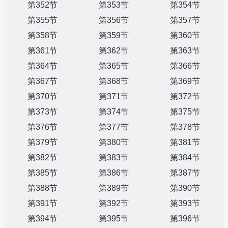
第352节
第353节
第354节
第355节
第356节
第357节
第358节
第359节
第360节
第361节
第362节
第363节
第364节
第365节
第366节
第367节
第368节
第369节
第370节
第371节
第372节
第373节
第374节
第375节
第376节
第377节
第378节
第379节
第380节
第381节
第382节
第383节
第384节
第385节
第386节
第387节
第388节
第389节
第390节
第391节
第392节
第393节
第394节
第395节
第396节