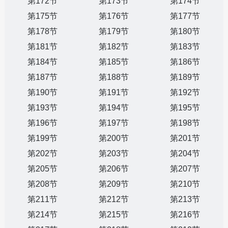
第172节
第173节
第174节
第175节
第176节
第177节
第178节
第179节
第180节
第181节
第182节
第183节
第184节
第185节
第186节
第187节
第188节
第189节
第190节
第191节
第192节
第193节
第194节
第195节
第196节
第197节
第198节
第199节
第200节
第201节
第202节
第203节
第204节
第205节
第206节
第207节
第208节
第209节
第210节
第211节
第212节
第213节
第214节
第215节
第216节