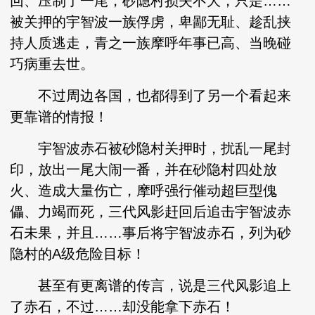
回、压制了一尾，砂隐村损失不大，只是……
被关押的宇智波一族俘虏，卑鄙无耻、趁乱挟
持人质逃走，青之一族摩呼年事已高、当晚碰
巧病重去世。
不过周边各国，也都得到了另一个看起来
更靠谱的情报！
宇智波赤石被砂隐村关押时，扰乱一尾封
印，放出一尾大闹一番，并在砂隐村四处放
火、造成大量伤亡，摩呼强行催动超巨型傀
儡、力竭而死，三代风影赶回后追击宇智波赤
石未果，并且……事后将宇智波赤石，列为砂
隐村的A级危险目标！
甚至有更离谱的传言，说是三代风影追上
了赤石，不过……却没能拿下赤石！