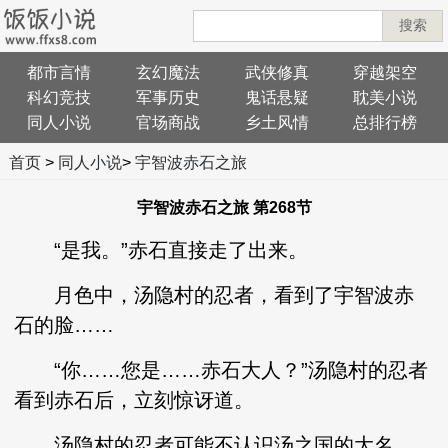
搜索
都市言情
玄幻魔法
武侠修真
穿越架空
科幻竞技
军事历史
鬼话悬疑
耽美小说
同人小说
官场商战
乡土风情
总排行榜
首页
>
同人小说
>
宇智波赤石之旅
宇智波赤石之旅 第268节
“是我。”赤石直接走了出来。
月色中，汤隐村的忍者，看到了宇智波赤
石的脸……
“你……您是……赤石大人？”汤隐村的忍者
看到赤石后，立刻惊讶道。
汤隐村的忍者可能不认识汤之国的大名，