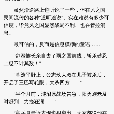
虽然沿途路上也听说了一些，但在风之国
民间流传的各种“道听途说”、实在难说有多少可
信度，毕竟风之国显然战局不利、也在管控消
息。
最可信的，反而是信息模糊的童谣……
“剑澄族长亲自去了雨之国前线，斩杀砂忍
上忍不计其数！”
“暮潦平野上，公志玖大叔在儿子被杀后，
开启了三巴写轮眼，大杀四方……”
“半个月前，涟沼原战场告急，阳勇族老及
时赶到、力挽狂澜……”
“富岳哥最近表现也很突出，大家都说他在