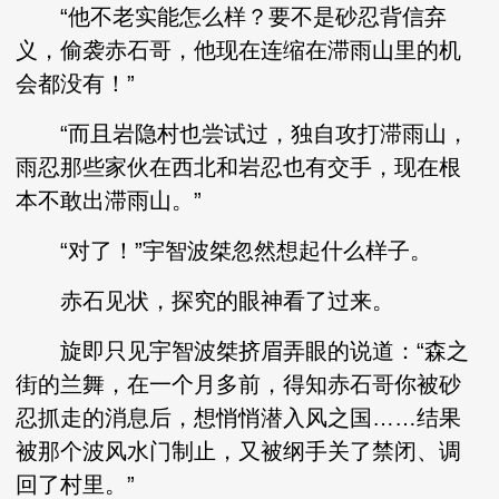
“他不老实能怎么样？要不是砂忍背信弃
义，偷袭赤石哥，他现在连缩在滞雨山里的机
会都没有！”
“而且岩隐村也尝试过，独自攻打滞雨山，
雨忍那些家伙在西北和岩忍也有交手，现在根
本不敢出滞雨山。”
“对了！”宇智波桀忽然想起什么样子。
赤石见状，探究的眼神看了过来。
旋即只见宇智波桀挤眉弄眼的说道：“森之
街的兰舞，在一个月多前，得知赤石哥你被砂
忍抓走的消息后，想悄悄潜入风之国……结果
被那个波风水门制止，又被纲手关了禁闭、调
回了村里。”