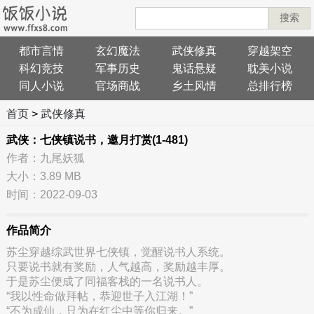
搜索
都市言情
玄幻魔法
武侠修真
穿越架空
科幻竞技
军事历史
鬼话悬疑
耽美小说
同人小说
官场商战
乡土风情
总排行榜
首页
>
武侠修真
武侠：七侠镇说书，邀月打赏(1-481)
作者：九尾妖狐
大小：3.89 MB
时间：2022-09-03
作品简介
苏尘穿越综武世界七侠镇，觉醒说书人系统。
只要说书就有奖励，人气越高，奖励越丰厚。
于是苏尘便成了同福客栈的一名说书人。
“我以性命做拜帖，恭迎世子入江湖！”
“不为成仙，只为在红尘中等你归来。”