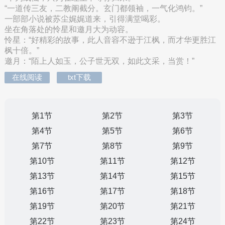
“一道传三友，二教阐截分。玄门都领袖，一气化鸿钧。”
一部部小说被苏尘娓娓道来，引得满堂喝彩。
坐在角落处的怜星和邀月大为动容。
怜星：“好精彩的故事，此人音容不逊于江枫，而才华更胜江
枫十倍。”
邀月：“陌上人如玉，公子世无双，如此文采，当赏！”
在线阅读
txt下载
第1节
第2节
第3节
第4节
第5节
第6节
第7节
第8节
第9节
第10节
第11节
第12节
第13节
第14节
第15节
第16节
第17节
第18节
第19节
第20节
第21节
第22节
第23节
第24节