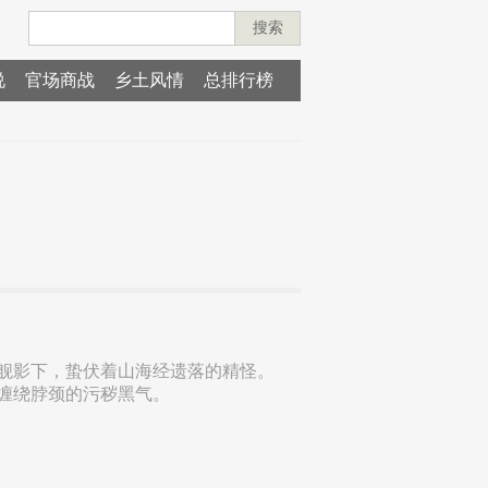
搜索
说
官场商战
乡土风情
总排行榜
舰影下，蛰伏着山海经遗落的精怪。
缠绕脖颈的污秽黑气。