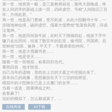
第一世，他资质一般，是三真教师叔祖，最终大器晚成，终
在人间武学的基础上拔一层，武碎虚空。号称“人间陆沉三百
年，方得此君。”
再一世，他是高门赘婿，受尽欺凌，从此小院翻书十年，一
步陆地神仙境，破碎虚空。儒家大儒赞他“笔落惊风雨，诗成
泣鬼神。”
再一世，他是田间放牛娃，此时天下烽烟四起，他放下手中
镰刀走出田间，结束了数百年的乱世，修书院，拜国师。后
世称他“治国，修身，平天下，千载谁堪伯仲间。”
再一世，他是大周藏书史……
再一世，他是登天……
随着一世一世模拟，俞客回归当代。
蓦然回首，他才惊觉。
自己当年的遗物，竟然在上古的大墓之中挖掘出来了。
原本自己的画像，竟然被挂在天下三宗的祖师堂。
模拟中的小院婢女已是上古魔门的女帝……
当着一道道，因果降临之时。
俞客麻了!
说好的模拟了，怎么都成真了。...
在线阅读
txt下载