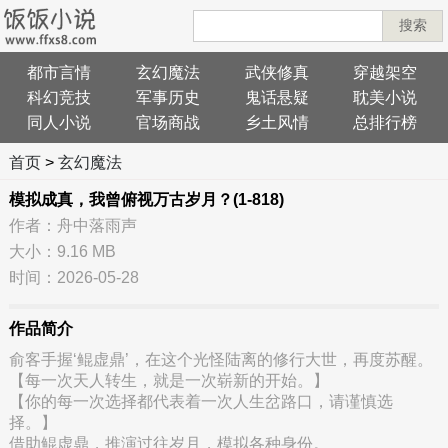
搜索
都市言情
玄幻魔法
武侠修真
穿越架空
科幻竞技
军事历史
鬼话悬疑
耽美小说
同人小说
官场商战
乡土风情
总排行榜
首页
>
玄幻魔法
模拟成真，我曾俯视万古岁月？(1-818)
作者：舟中落雨声
大小：9.16 MB
时间：2026-05-28
作品简介
俞客手握‘鲲虚鼎’，在这个光怪陆离的修行大世，再度苏醒。
【每一次天人转生，就是一次崭新的开始。】
【你的每一次选择都代表着一次人生岔路口，请谨慎选
择。】
借助鲲虚鼎，推演过往岁月，模拟各种身份。