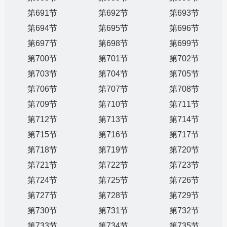
第691节
第692节
第693节
第694节
第695节
第696节
第697节
第698节
第699节
第700节
第701节
第702节
第703节
第704节
第705节
第706节
第707节
第708节
第709节
第710节
第711节
第712节
第713节
第714节
第715节
第716节
第717节
第718节
第719节
第720节
第721节
第722节
第723节
第724节
第725节
第726节
第727节
第728节
第729节
第730节
第731节
第732节
第733节
第734节
第735节