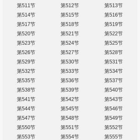
第511节
第512节
第513节
第514节
第515节
第516节
第517节
第518节
第519节
第520节
第521节
第522节
第523节
第524节
第525节
第526节
第527节
第528节
第529节
第530节
第531节
第532节
第533节
第534节
第535节
第536节
第537节
第538节
第539节
第540节
第541节
第542节
第543节
第544节
第545节
第546节
第547节
第548节
第549节
第550节
第551节
第552节
第553节
第554节
第555节