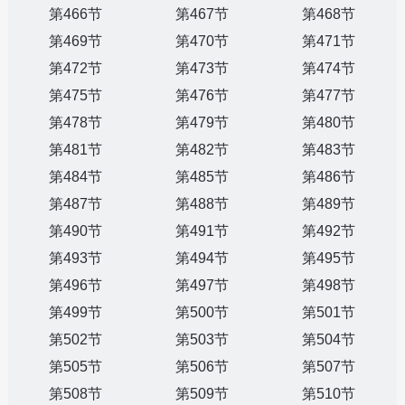
第466节
第467节
第468节
第469节
第470节
第471节
第472节
第473节
第474节
第475节
第476节
第477节
第478节
第479节
第480节
第481节
第482节
第483节
第484节
第485节
第486节
第487节
第488节
第489节
第490节
第491节
第492节
第493节
第494节
第495节
第496节
第497节
第498节
第499节
第500节
第501节
第502节
第503节
第504节
第505节
第506节
第507节
第508节
第509节
第510节