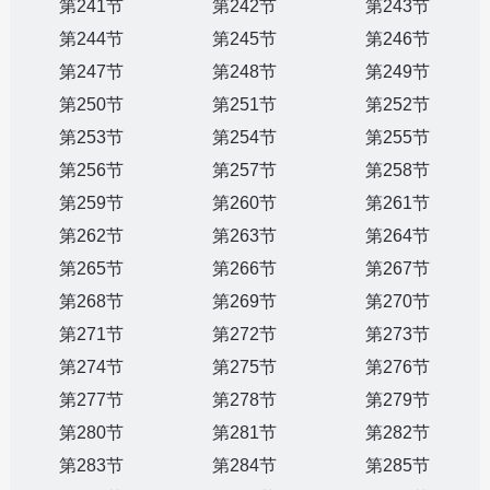
第241节
第242节
第243节
第244节
第245节
第246节
第247节
第248节
第249节
第250节
第251节
第252节
第253节
第254节
第255节
第256节
第257节
第258节
第259节
第260节
第261节
第262节
第263节
第264节
第265节
第266节
第267节
第268节
第269节
第270节
第271节
第272节
第273节
第274节
第275节
第276节
第277节
第278节
第279节
第280节
第281节
第282节
第283节
第284节
第285节