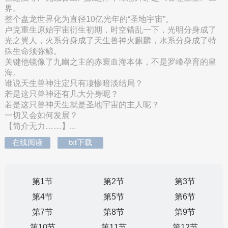
界。
整个盘龙世界化为直径10亿光年的“圣地宇宙”。
卢克重生原始宇宙衍生初期，时空错乱一下，光明分身成了
光之翼人，火系分身成了天生兽神火麒麟，水系分身成了特
殊生命须弥鲸。
关键他镜像了九幽之主的赤寰血海本体，不是罗峰孕育的皇
海。
谁说天生兽神注定只有凄惨暗淡结局？
若是这只兽神还有几大分身呢？
若是这只兽神天生就是圣地宇宙的主人呢？
一切又会如何发展？
【简介无力……】...
在线阅读
txt下载
第1节
第2节
第3节
第4节
第5节
第6节
第7节
第8节
第9节
第10节
第11节
第12节