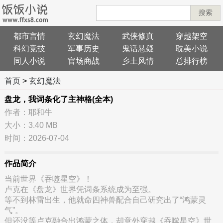
搜索
都市言情
玄幻魔法
武侠修真
穿越架空
科幻竞技
军事历史
鬼话悬疑
耽美小说
同人小说
官场商战
乡土风情
总排行榜
首页
>
玄幻魔法
盘龙，我词条化了主神格(全本)
作者：耶和牛
大小：3.40 MB
时间：2026-07-04
作品简介
当前世界《吞噬星空》！
卢克在《盘龙》世界凭词条系统成为至强。
等不到林雷出生，他就命四神兽配合自己研究出了“鸿蒙灵
气”。
但还没等卢克融合出鸿蒙之体，却意外穿越《吞噬星空》世