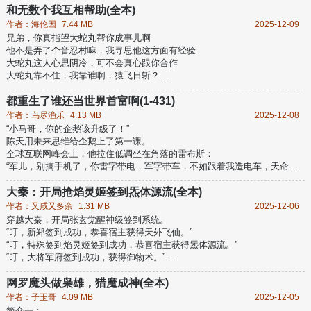
和无数个我互相帮助(全本)
作者：海伦因
7.44 MB
2025-12-09
兄弟，你真指望大蛇丸帮你成事儿啊
他不是弄了个音忍村嘛，我寻思他这方面有经验
大蛇丸这人心思阴冷，可不会真心跟你合作
大蛇丸靠不住，我靠谁啊，猿飞日斩？
更靠不住，正经人谁偷看人洗澡啊，你偷看吗？
我不偷看！你偷看吗？
都重生了谁还当世界首富啊(1-431)
我也不偷看！
作者：鸟尽渔乐
4.13 MB
2025-12-08
下贱！（碰杯！）
“小马哥，你的企鹅该升级了！”
那大蛇丸靠不住，猿飞日斩也靠不住，我靠谁？
陈天用未来思维给企鹅上了第一课。
我，我们，来自多元宇宙的我们......
全球互联网峰会上，他拉住低调坐在角落的雷布斯：
“军儿，别搞手机了，你雷字带电，军字带车，不如跟着我造电车，天命所
归！”
“车名我都想好了，就叫SU7。”
大秦：开局抢焰灵姬签到炁体源流(全本)
这一世，他要让麒麟LOGO闪耀世界之巅！
作者：又咸又多余
1.31 MB
2025-12-06
——没有永远的巨头，只有被时代碾碎的守旧者。
穿越大秦，开局张玄觉醒神级签到系统。
2025年暴雪夜，因股市破产负债的陈天，意外坠江身亡，却重生回到十八
“叮，新郑签到成功，恭喜宿主获得天外飞仙。”
岁。
“叮，特殊签到焰灵姬签到成功，恭喜宿主获得炁体源流。”
1998年，那个电脑还是“高科技”，网吧一小时收费二十块的黄金年代。
“叮，大将军府签到成功，获得御物术。”
一个少年带着前世四十五年的人生阅历。
“叮，特殊签到紫女签到成功，恭喜宿主获得神机百炼。”
……
网罗魔头做枭雄，猎魔成神(全本)
嬴政：“恳请先生助我一臂之力。”
作者：子玉哥
4.09 MB
2025-12-05
剑圣：“我的百步飞剑在先生面前根本不值一提。”
简介一：