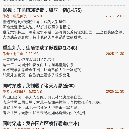
没等来继承亿万家产，先把自己等成了孤儿。
县城婆罗门……梦碎！
影视：开局琅琊梁帝，镇压一切(1-175)
好好好，这么玩是吧？
作者：听见你说
1.74 MB
2025-12-01
雷总说站在风口上猪都能飞起来，更何况重生的杨牧野手里握着无数个风
萧选穿越到琅琊榜世界，成为大梁皇帝。
口。
可他觉醒记忆太晚，63岁才获得前世记忆。
无人扶我青云志，我自踏雪至山巅！
眼见大限将至，朝堂党争不断，还有梅长苏要谋划自己，正当他头痛之际。
——
大道感帝道衰微，特让他诸天帝皇系统觉醒成功。
多影视融合世界，出场重要人物均有配图。
获得权力值，可以兑换万界任何物品。
全原创剧情，未看过相关影视剧不影响阅读。...
锦衣卫杀得朝堂胆寒，破局、延寿，整理后宫，废六部尚书，征伐天下。
重生九六，生活变成了影视剧(1-348)
在琅琊榜世界，他是一统山河的圣君梁帝：“世人从未站在朕的高出，怎能
作者：七二鱼
2.32 MB
2025-11-30
评价朕的功绩。”
一觉醒来，钟岑宏回到了九六年
在大庆世界，他端坐于世界之巅，发出震撼世界的声音：“朕要率领大庆的
这一年，龙国开始奋发向上，遍地都是钞票
铁骑，打下一个大大的疆土！”
钟岑宏准备靠着金手指，让自己的人生一路起飞
在白马世界，他身居
却意外的发现，自己的生活多了很多变化
前世那些影视剧里的人物，居然出现在了身边
钟家村的不远处，多了个莽村，多了个塔寨
同时穿越，我制霸了诸天万界(全本)
原本待开发的老街道，更是分成了旧厂街与花街码头
作者：只想日万
5.82 MB
2025-11-30
最有意思的是，高中的老同学也变了
靠山山会倒，靠人人会跑，所以林北决定靠自己。
多了个高启兰的同桌，多了个坏女孩魏莱
港综世界二周目里，林北一招如来神掌，直接拍死千年老妖。
以及夏凤华、马思艺那一大群同学（隔壁学校）
综武世界中，林北一招神罗天征击杀千军万马。
后面进了大学后，除了影视剧情外
鬼灭世界，无惨：我从未见过如此辉煌灿烂的剑招。
人物也是丰富了起来，乔晶晶、黄玫瑰、秦施...
某一天，已经屹立在诸天之巅的林北们聚集在一起，俯视这底下众生，心中
等等，层
的自豪感油然而生。
同时穿越：我在国产区横行霸道(全本)
我林北能有今天，全靠自己坚持不懈的努力！...