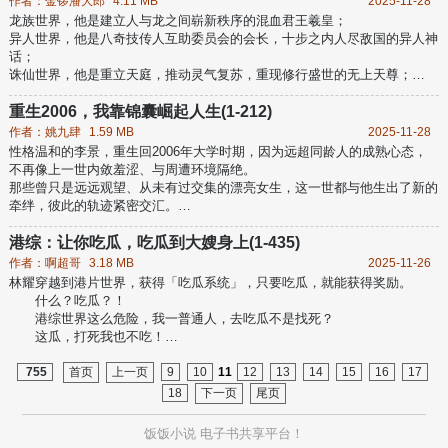
作者：金锣潘大郎
4.11 MB
2025-11-28
龙族世界，他是建立人与龙之间崭新秩序的混血君王羲皇；
异人世界，他是八奇技传人互助委员会的会长，十步之内人尽敌国的异人神
话；
诛仙世界，他是重立天庭，推动灵气复苏，重现修行盛世的无上天尊；
大奉世界，他是独辟蹊径，以力证道，推开天道之门的绝世武圣；
遮天世界，他是一世证得不朽身，十世开辟成仙路的绝代天帝；
重生2006，我靠锦囊崛起人生(1-212)
……
作者：姚九肆
1.59 MB
2025-11-28
龙族，一人，不良人，遮天，大奉，将夜，斗破，黑神话，天行，武庚纪，
性格温和的李景，重生回2006年大学时期，因为远超同龄人的成熟心态，
诛仙……
不再像上一世内敛羞涩、与周遭环境隔绝。
国产区的强度，由我来守护！...
那些曾只是远远观望、从未有过交集的漂亮女生，这一世都与他生出了新的
牵绊，彼此的轨迹紧密交汇。
同时因为意外获得“善意回报”系统，身边被忽略的人生关键信息和隐藏机
遇，都通过锦囊成了他改写命运的筹码，最终推着他走出了一条远比上一世
港综：让你吃瓜，吃瓜到大嫂身上(1-435)
更鲜活、更精彩的人生路。...
作者：啊超哥
3.18 MB
2025-11-26
林耀穿越到港片世界，获得「吃瓜系统」，只要吃瓜，就能获得奖励。
什么？吃瓜？！
港综世界这么危险，我一普通人，去吃瓜不是找死？
这瓜，打死我也不吃！
【叮，你目睹了《无间道》天台戏，奖励1万港币！】。
【叮，你目睹了《警察故事》陈家驹追捕朱韬，奖励「双骨龙」！】。
755
首页
上一页
9
10
11
12
13
14
15
16
17
【叮，你目睹了《喋血双雄》教堂枪战……】
18
下一页
尾页
【叮……】
林耀：“……”
饭饭小说
电子书共享平台！
抱歉，我刚刚说话太大声！