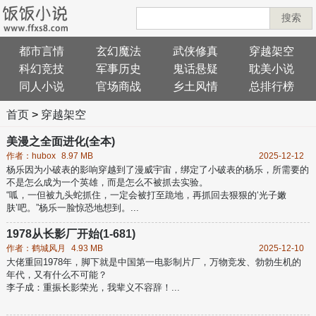
搜索
都市言情
玄幻魔法
武侠修真
穿越架空
科幻竞技
军事历史
鬼话悬疑
耽美小说
同人小说
官场商战
乡土风情
总排行榜
首页
>
穿越架空
美漫之全面进化(全本)
作者：hubox
8.97 MB
2025-12-12
杨乐因为小破表的影响穿越到了漫威宇宙，绑定了小破表的杨乐，所需要的
不是怎么成为一个英雄，而是怎么不被抓去实验。
“呱，一但被九头蛇抓住，一定会被打至跪地，再抓回去狠狠的‘光子嫩
肤’吧。”杨乐一脸惊恐地想到。...
1978从长影厂开始(1-681)
作者：鹤城风月
4.93 MB
2025-12-10
大佬重回1978年，脚下就是中国第一电影制片厂，万物竞发、勃勃生机的
年代，又有什么不可能？
李子成：重振长影荣光，我辈义不容辞！...