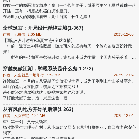
公输仇：“先生的机关术，精妙绝伦，巧夺天工，我不如先生。”
虚度一生的窦恶清穿越成了魔门一个炼气弟子，继承原主的无量功德珠一路
东皇太一：“先生是我唯一一个看不透的人，就仿佛传说中的仙人一样。”
开挂，还有一柄鏖战利器白虎诛魔刀。
北冥子：“先生的炼气之术已经到了出
在两世为人的窦恶清看来，此生当踏上长生之巅！
然而，无量功德珠却隐藏着极深的隐患。
他将是成神还是成为大神的卒子，只看手中的刀是否足够锋利！
全球迷宫：开局设计精绝古城(1-367)
本书又名《金手指有坑》，《正道卧底一统魔道》。
作者：无戒僧
2.65 MB
2025-12-05
简介二：
【国运+设计迷宫+华夏古迹+全球直播】
金手指无量功德珠，灭魔即可提升修为，获得额外战力加成；额外任务，额
一年前，迷宫之神降临蓝星，随之而来的还有每周一个轮次的迷宫设计竞
外奖励。
赛！
炼气：杀9个炼气魔修境界+1，越阶击杀2个筑基魔修突破到筑基。
所有的科技和军事都被封锁，迷宫副本成为衡量一个国家强弱的唯一标
筑基：天赋提升，杀90筑基魔修境界+1，
准。
每个国家都需要设计出复杂而诡异的迷宫副本让其他国家进行挑战，获
穿越笑傲江湖，学霸系统是什么鬼(1-272)
胜的国家国运昌盛，失败的国家天灾不断。
作者：人生就是一场修行
2.52 MB
2025-12-04
各国发现将本国历史上的古迹古墓设计成迷宫是获胜的捷径！希拉国设
连续加班一个月的古风穿越了笑傲江湖世界，成为了刚刚上华山的林平之。
计出雅典神庙、埃沙国设计出胡夫金字塔、伊垃国设计出巴比伦王国。
华山的危机近在眼前，覆巢之下难有完卵！
可惜这个世界的大夏国出现了文化断层，丧失了遗迹传承，以至于在迷
岳不群还对他虎视眈眈，窥视林家的辟邪剑谱。
宫
幸好他觉醒了金手指，只是这金手指……
“学霸系统，这是什么鬼？难道让我去考科举不成？”
所幸，剑法也能成为科目，内功也能成为科目，身法也能成为科目。
从有风的地方开始的后浪(1-363)
既然如此…………
作者：六脉神键
4.21 MB
2025-12-04
不管是等级多高的秘籍，只要你敢亮出进度条，我就能肝到大圆满。...
重生第一剑，父母先斩我。
杨牧野重生大理云苗村，从小鼓励父母南下堔圳打拼创业，自己在老家安心
躺平。
结果高考结束，被告知父母早已离婚多年。