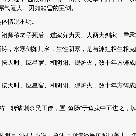
寒气逼人、刃如霜雪的宝剑。
具体情况不明。
，祖师爷老子死后，道家分为天、人两大剑家，雪霁
所铸，水寒剑如其名，生性阴寒，是与渊虹相生相克
，按天时、应星宿、和阴阳、观炉火，数十年方铸成
，按天时、应星宿、和阴阳、观炉火，数十年方铸成
所铸，转诸刺杀吴王僚，置“鱼肠”于鱼腹中而进之，
时明月的同人小说，总体上剧情还是按照原著走，