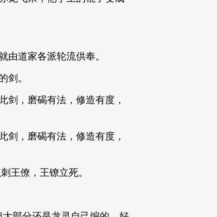
就由道家各派轮流供奉。
的剑。
此剑，磨碣有法，修造有度，
此剑，磨碣有法，修造有度，
以刺王僚，王镣立死。
但大部分还是龙灵自己编的，好