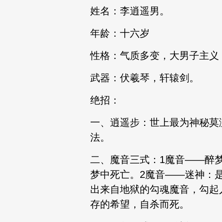
姓名：李逍遥男。
年龄：十六岁
性格：气质多变，大男子主义
武器：伏羲琴，轩辕剑。
绝招：
一、逍遥步：世上最为神秘莫
法。
二、魔音三式：1魔音——醉
梦中死亡。2魔音——迷神：
出来自地狱的勾魂魔音，勾起
存的希望，自杀而死。