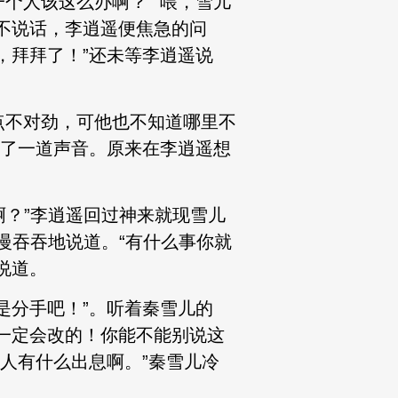
个人该这么办啊？”“喂，雪儿
不说话，李逍遥便焦急的问
，拜拜了！”还未等李逍遥说
点不对劲，可他也不知道哪里不
来了一道声音。原来在李逍遥想
啊？”李逍遥回过神来就现雪儿
慢吞吞地说道。“有什么事你就
说道。
是分手吧！”。听着秦雪儿的
一定会改的！你能不能别说这
人有什么出息啊。”秦雪儿冷