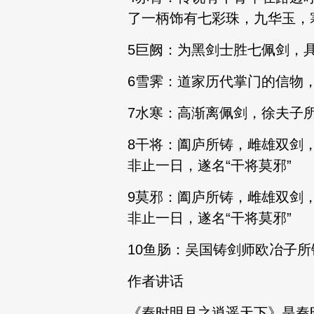
了一柄饰有七彩珠，九华玉，
5巨阙：为黑剑士胜七佩剑，
6雪霁：道家历代掌门的信物
7水寒：高渐离佩剑，徐夫子
8干将：阖庐所铸，雌雄双剑
非止一日，遂名“干将莫邪”
9莫邪：阖庐所铸，雌雄双剑
非止一日，遂名“干将莫邪”
10鱼肠：吴国铸剑师欧冶子
作者讲话
《秦时明月之逍遥天下》是秦