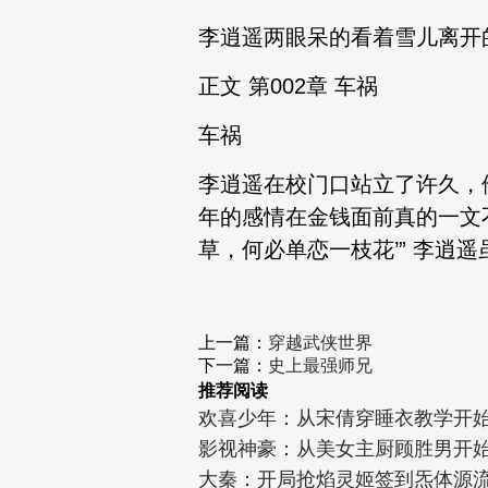
李逍遥两眼呆的看着雪儿离开
正文 第002章 车祸
车祸
李逍遥在校门口站立了许久，
年的感情在金钱面前真的一文
草，何必单恋一枝花’” 李逍
上一篇：
穿越武侠世界
下一篇：
史上最强师兄
推荐阅读
欢喜少年：从宋倩穿睡衣教学开
影视神豪：从美女主厨顾胜男开
大秦：开局抢焰灵姬签到炁体源