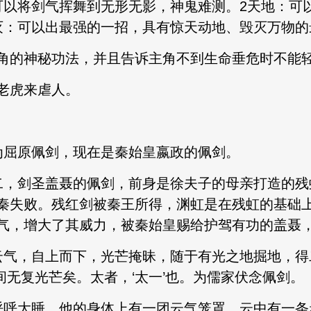
可以将剑气挥舞到无形无影，神鬼难测。2天地：可
灭：可以出最强的一招，具有惊天动地、毁灭万物的
角的神秘功法，并且告诉主角不到生命垂危时不能
老虎来虐人。
为屈原佩剑，现在是秦始皇嬴政的佩剑。
二，剑圣盖聂的佩剑，前身是徐夫子的母亲打造的残
秦失败。残红剑被秦王所得，渊虹是在残虹的基础
气，增大了其威力，被秦始皇赐给护驾有功的盖聂
云气，自上而下，光芒掩昧，随于有光之地掘地，得
之间无复光芒矣。太者，‘太一’也。为儒家伏念佩剑。
呼呼大睡，他的身体上有一团云气笼罩，云中有一条