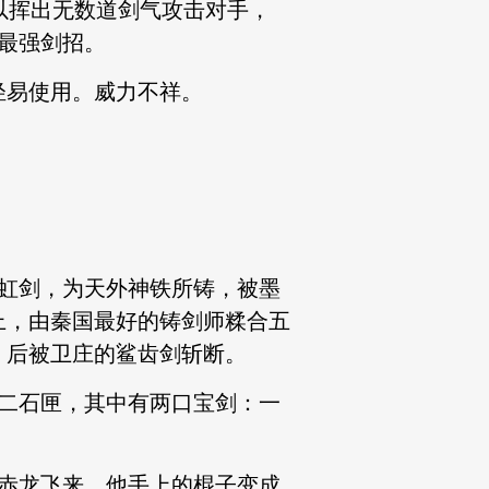
以挥出无数道剑气攻击对手，
最强剑招。
轻易使用。威力不祥。
虹剑，为天外神铁所铸，被墨
上，由秦国最好的铸剑师糅合五
，后被卫庄的鲨齿剑斩断。
二石匣，其中有两口宝剑：一
赤龙飞来，他手上的棍子变成