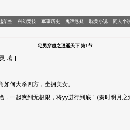
越架空
科幻竞技
军事历史
鬼话悬疑
耽美小说
同人小
宅男穿越之逍遥天下 第1节
 著 ]
角如何大杀四方，坐拥美女。
，一起爽到无极限，将yy进行到底！(秦时明月之