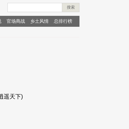
搜索
说
官场商战
乡土风情
总排行榜
逍遥天下)