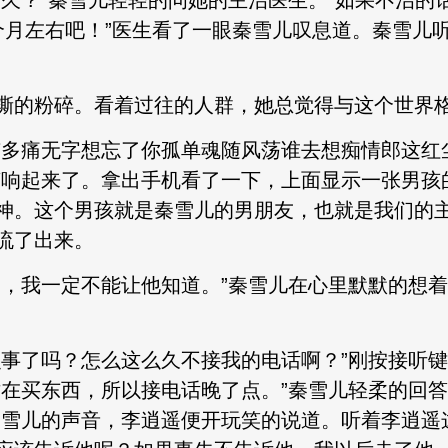
多久？”秦雪儿轻轻的问她的主治医生。“如果不治的
个月左右吧！”医生看了一眼秦雪儿叹息道。秦雪儿
撕的粉碎。看着过往的人群，她总觉得与这个世界
有多痛无字想忘了你孤单魂随风荡谁去想痴情郎这红
声响起来了。拿出手机看了一下，上面显示一张男孩
神。这个男孩就是秦雪儿的男朋友，也就是我们的主
流了出来。
的，我一定不能让他知道。”秦雪儿在心里默默的想
么事了吗？怎么这么久不接我的电话啊？”刚按接听
才在买东西，所以接电话晚了点。”秦雪儿轻柔的回答
秦雪儿的声音，李逍遥便开玩笑的说道。听着李逍遥