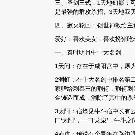
三、圣剑三式：1天地幻影：
是最强的群攻杀招。3天地寂
四、寂灭轮回：创世神教给主
爱好：喜欢美女，喜欢扮猪吃
一、秦时明月中十大名剑。
1天问：存在于咸阳宫中，原
2渊虹：在十大名剑中排名第
家赠给刺秦王的荆轲，荆轲刺
金铸造而成，消除了其中的杀
3太阿：宿焕见牛斗宿中长有
曰‘太阿’，一曰‘龙泉’，牛斗
4赤霄：传说有个青年在路边