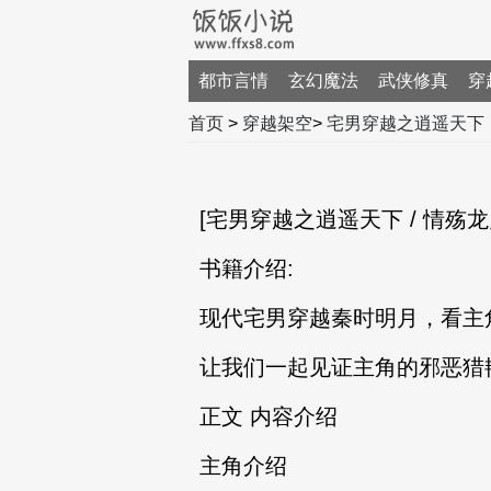
都市言情
玄幻魔法
武侠修真
穿
首页
>
穿越架空
>
宅男穿越之逍遥天下
[宅男穿越之逍遥天下 / 情殇龙灵
书籍介绍:
现代宅男穿越秦时明月，看主
让我们一起见证主角的邪恶猎艳
正文 内容介绍
主角介绍